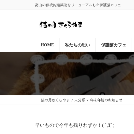
コ
ナ
高山の伝統的建築物をリニューアルした保護猫カフェ
ン
ビ
テ
ゲ
ン
ー
ツ
シ
へ
ョ
HOME
私たちの思い
保護猫カフェ
ス
ン
キ
に
ッ
移
プ
動
猫の月さくらやま
未分類
年末年始のお知らせ
早いもので今年も残りわずか！( ﾟДﾟ)