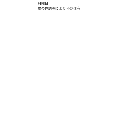
月曜日
猫の体調等により 不定休有