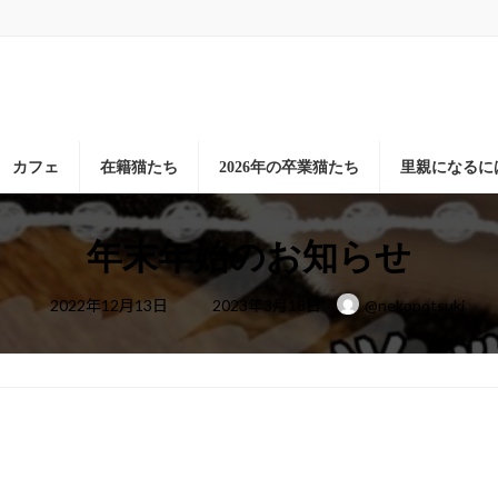
カフェ
在籍猫たち
2026年の卒業猫たち
里親になるに
年末年始のお知らせ
最
2022年12月13日
2023年3月18日
@nekonotsuki
終
更
新
日
時
: