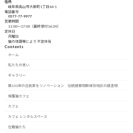
住所
岐阜県高山市大新町1丁目44-1
電話番号
0577-77-9977
営業時間
11:00～17:00（最終受付16:30）
定休日
月曜日
猫の体調等により 不定休有
Contents
ホーム
私たちの思い
ギャラリー
築130年の古民家をリノベーション 伝統建築物群保存地区の建造物
保護猫カフェ
カフェ
カフェ レンタルスペース
在籍猫たち